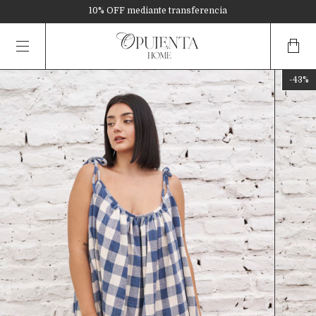
6 cuotas sin interés superando $180.000
10% OFF mediante transferencia
-
43
%