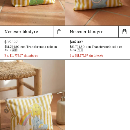
Neceser blodyre
Neceser blodyre
$35.327
$35.327
$31.794,30
con
Transferencia solo en
$31.794,30
con
Transferencia solo en
ARG 🇦🇷
ARG 🇦🇷
3
x
$11.775,67
sin interés
3
x
$11.775,67
sin interés