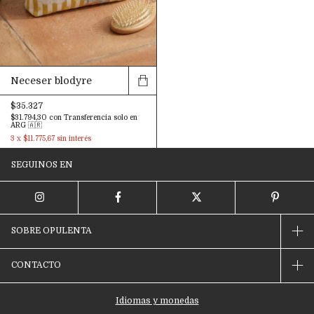
Neceser blodyre
$35.327
$31.794,30
con
Transferencia solo en
ARG 🇦🇷
3
x
$11.775,67
sin interés
SEGUINOS EN
SOBRE OPULENTA
CONTACTO
Idiomas y monedas