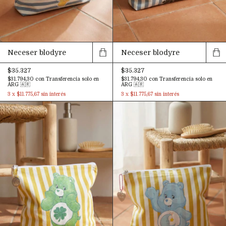
Neceser blodyre
Neceser blodyre
$35.327
$35.327
$31.794,30
con
Transferencia solo en
$31.794,30
con
Transferencia solo en
ARG 🇦🇷
ARG 🇦🇷
3
x
$11.775,67
sin interés
3
x
$11.775,67
sin interés