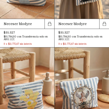
Neceser blodyre
Neceser blodyre
$35.327
$35.327
$31.794,30
con
Transferencia solo en
$31.794,30
con
Transferencia solo en
ARG 🇦🇷
ARG 🇦🇷
3
x
$11.775,67
sin interés
3
x
$11.775,67
sin interés