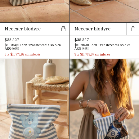
Neceser blodyre
Neceser blodyre
$35.327
$35.327
$31.794,30
con
Transferencia solo en
$31.794,30
con
Transferencia solo en
ARG 🇦🇷
ARG 🇦🇷
3
x
$11.775,67
sin interés
3
x
$11.775,67
sin interés