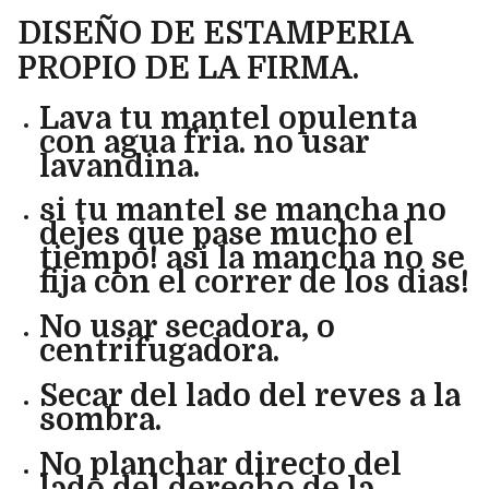
DISEÑO DE ESTAMPERIA
PROPIO DE LA FIRMA.
Lava tu mantel opulenta
con agua fria. no usar
lavandina.
si tu mantel se mancha no
dejes que pase mucho el
tiempo! asi la mancha no se
fija con el correr de los dias!
No usar secadora, o
centrifugadora.
Secar del lado del reves a la
sombra.
No planchar directo del
lado del derecho de la