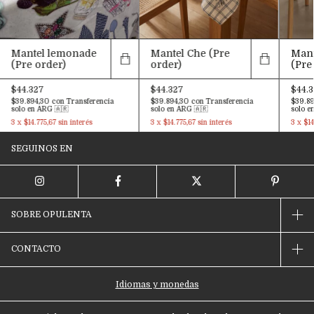
Mantel lemonade
Mantel Che (Pre
Mant
(Pre order)
order)
(Pre
$44.327
$44.327
$44.3
$39.894,30
con
Transferencia
$39.894,30
con
Transferencia
$39.8
solo en ARG 🇦🇷
solo en ARG 🇦🇷
solo e
3
x
$14.775,67
sin interés
3
x
$14.775,67
sin interés
3
x
$14
SEGUINOS EN
SOBRE OPULENTA
CONTACTO
Idiomas y monedas