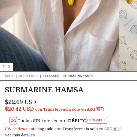
1
/
2
INICIO
|
ACCESORIOS
|
COLLARES
|
SUBMARINE HAMSA
SUBMARINE HAMSA
$22.69 USD
$20.42 USD
con
Transferencia solo en ARG 🇦🇷
Cuotas SIN interés con
DÉBITO
10% de descuento
pagando con Transferencia solo en ARG 🇦🇷
Ver más detalles