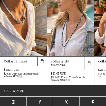
Collar la mare
collar girly
colla
turquesa
$29.41 USD
$21.0
$21.01 USD
$26.47 USD
con
Transferencia
$18.91
solo en ARG 🇦🇷
solo e
$18.91 USD
con
Transferencia
solo en ARG 🇦🇷
SEGUINOS EN