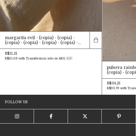
margarita evil - (copia) - (copia) -
(copia) - (copia) - (copia) - (copia) -
(copia)
R$11,21
R$10,09
with
Transferencia solo en ARG 🇦🇷
pulsera rainbo
(copia) - (copi
(copia) - (cop
R$34,21
R$30,79
with
Trans
FOLLOW US