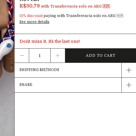
R$30,79
with
Transferencia solo en ARG 🇦🇷
10% discount
paying with Transferencia solo en ARG 🇦🇷
See more details
Don´t miss it, it´s the last one!
SHIPPING METHODS
SHARE