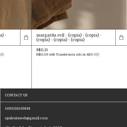
a) -
margarita evil - (copia) - (copia) -
(copia) - (copia) - (copia)
R$11,21
🇷
R$10,09
with
Transferencia solo en ARG 🇦🇷
CONTACT US
5493516149848
opulentaweb@gmail.com