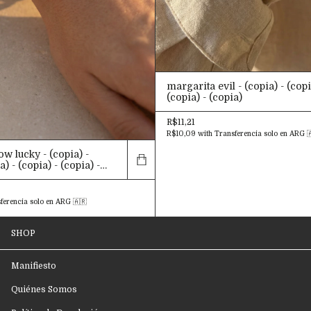
margarita evil - (copia) - (copi
(copia) - (copia)
R$11,21
R$10,09
with
Transferencia solo en ARG 
w lucky - (copia) -
a) - (copia) - (copia) -
ia)
ferencia solo en ARG 🇦🇷
SHOP
Manifiesto
Quiénes Somos