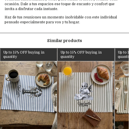
ocasión. Dale a tus espacios ese toque de encanto y confort que
invita a disfrutar cada instante.
Haz de tus reuniones un momento inolvidable con este individual
pensado especialmente para vos y tu hogar.
Similar products
Up to 15% OFF
buying in
Up to 15% OFF
buying in
Up to 
quantity
quantity
quanti