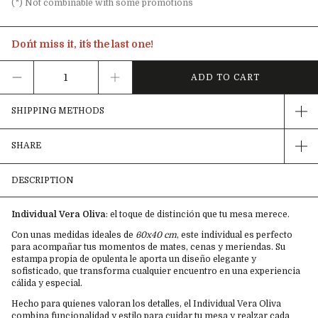
(*) Not combinable with some promotions
Don´t miss it, it´s the last one!
SHIPPING METHODS
SHARE
DESCRIPTION
Individual Vera Oliva
: el toque de distinción que tu mesa merece.
Con unas medidas ideales de
60x40 cm
, este individual es perfecto
para acompañar tus momentos de mates, cenas y meriendas. Su
estampa propia de opulenta le aporta un diseño elegante y
sofisticado, que transforma cualquier encuentro en una experiencia
cálida y especial.
Hecho para quienes valoran los detalles, el Individual Vera Oliva
combina funcionalidad y estilo para cuidar tu mesa y realzar cada