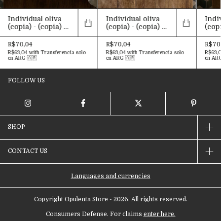
Individual oliva -
Individual oliva -
Indiv
(copia) - (copia) -
(copia) - (copia) -
(copi
(copia) - (copia) -
(copia) - (copia) -
(copi
(copia) - (copia) -
(copia) - (copia) -
(cop
R$70,04
R$70,04
R$70
(copia) - (copia) -
(copia) - (copia) -
R$63,04
with
Transferencia solo
R$63,04
with
Transferencia solo
R$63,
(copia) - (copia) -
(copia) - (copia) -
en ARG 🇦🇷
en ARG 🇦🇷
en ARG
(copia) - (copia) -
(copia) - (copia)
(copia) - (copia) -
FOLLOW US
(copia) - (copia) -
(copia) - (copia) -
(copia) - (copia) -
(copia) - (copia) -
(copia) - (copia) -
(copia) - (copia) -
SHOP
(copia) - (copia) -
(copia) - (copia) -
(copia) - (copia) -
CONTACT US
(copia) - (copia) -
(copia) - (copia) -
(copia) - (copia) -
(copia) - (copia) -
Languages and currencies
(copia) - (copia) -
(copia) - (copia) -
Copyright Opulenta Store - 2026. All rights reserved.
(copia) - (copia) -
(copia) - (copia)
Consumers Defense. For claims
enter here.