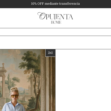
6 cuotas sin interés superando $180.000
10% OFF mediante transferencia
2x1