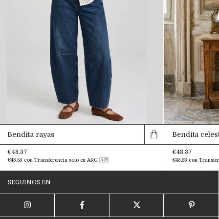
Bendita rayas
Bendita celes
€48,37
€48,37
€43,53
con
Transferencia solo en ARG 🇦🇷
€43,53
con
Transfer
SEGUINOS EN