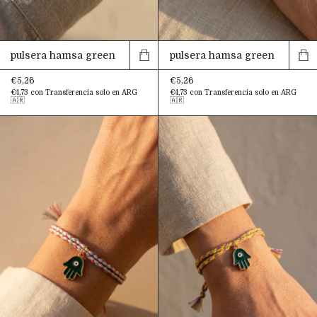
pulsera hamsa green
pulsera hamsa green
€5,26
€5,26
€4,73
con
Transferencia solo en ARG
€4,73
con
Transferencia solo en ARG
🇦🇷
🇦🇷