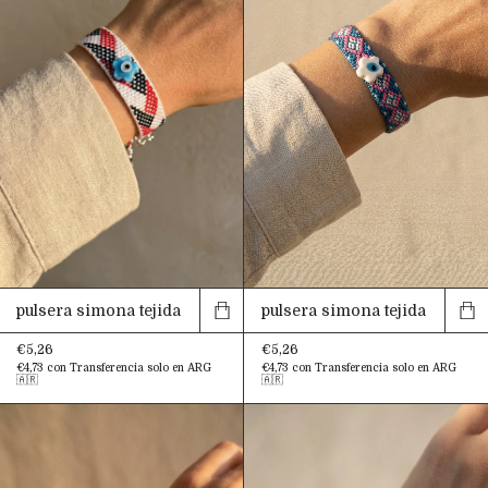
pulsera simona tejida
pulsera simona tejida
€5,26
€5,26
€4,73
con
Transferencia solo en ARG
€4,73
con
Transferencia solo en ARG
🇦🇷
🇦🇷