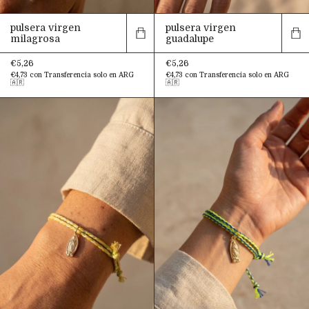
pulsera virgen
pulsera virgen
milagrosa
guadalupe
€5,26
€5,26
€4,73
con
Transferencia solo en ARG
€4,73
con
Transferencia solo en ARG
🇦🇷
🇦🇷