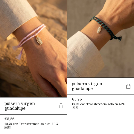
pulsera virgen
guadalupe
€5,26
pulsera virgen
€4,73
con
Transferencia solo en ARG
guadalupe
🇦🇷
€5,26
€4,73
con
Transferencia solo en ARG
🇦🇷