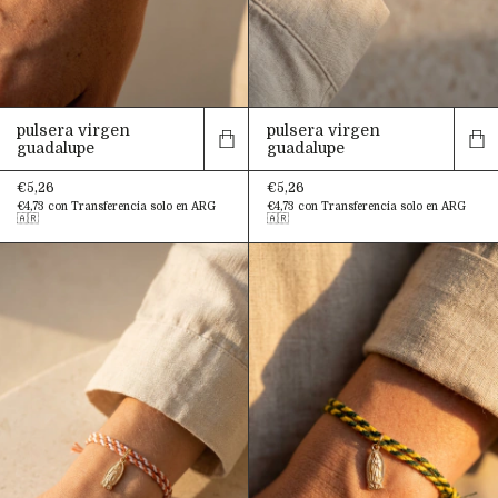
pulsera virgen
pulsera virgen
guadalupe
guadalupe
€5,26
€5,26
€4,73
con
Transferencia solo en ARG
€4,73
con
Transferencia solo en ARG
🇦🇷
🇦🇷