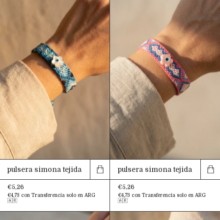
pulsera simona tejida
pulsera simona tejida
€5,26
€5,26
€4,73
con
Transferencia solo en ARG
€4,73
con
Transferencia solo en ARG
🇦🇷
🇦🇷