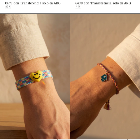
€4,73
con
Transferencia solo en ARG
€4,73
con
Transferencia solo en ARG
🇦🇷
🇦🇷