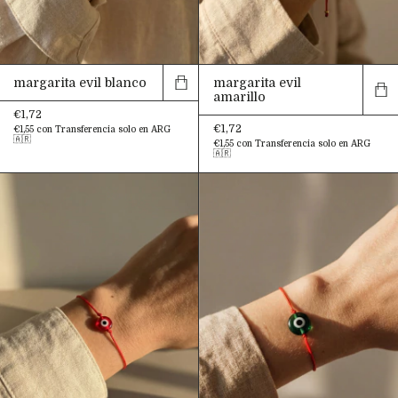
margarita evil blanco
margarita evil
amarillo
€1,72
€1,72
€1,55
con
Transferencia solo en ARG
🇦🇷
€1,55
con
Transferencia solo en ARG
🇦🇷