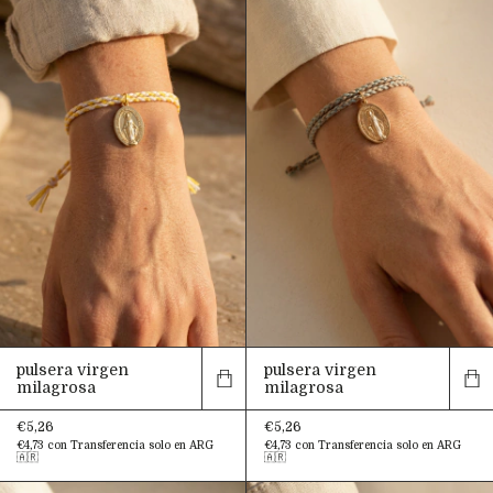
pulsera virgen
pulsera virgen
milagrosa
milagrosa
€5,26
€5,26
€4,73
con
Transferencia solo en ARG
€4,73
con
Transferencia solo en ARG
🇦🇷
🇦🇷