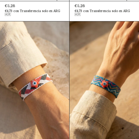
€5,26
€5,26
€4,73
con
Transferencia solo en ARG
€4,73
con
Transferencia solo en ARG
🇦🇷
🇦🇷