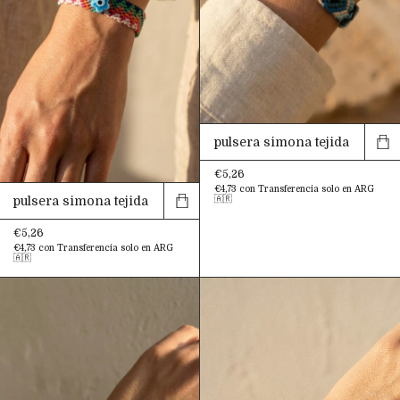
pulsera simona tejida
€5,26
€4,73
con
Transferencia solo en ARG
pulsera simona tejida
🇦🇷
€5,26
€4,73
con
Transferencia solo en ARG
🇦🇷