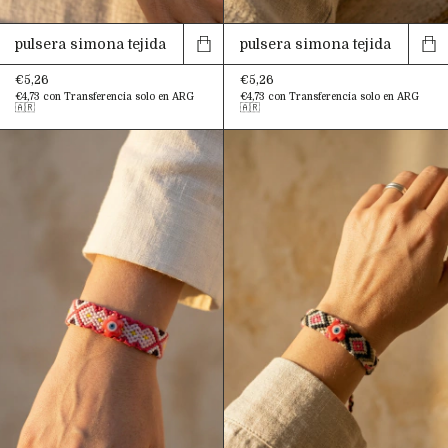
pulsera simona tejida
pulsera simona tejida
€5,26
€5,26
€4,73
con
Transferencia solo en ARG
€4,73
con
Transferencia solo en ARG
🇦🇷
🇦🇷