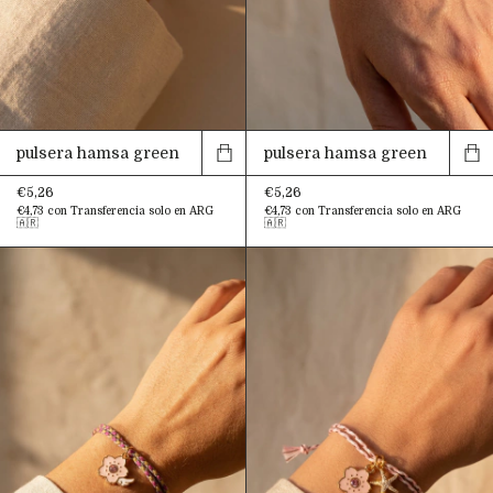
pulsera hamsa green
pulsera hamsa green
€5,26
€5,26
€4,73
con
Transferencia solo en ARG
€4,73
con
Transferencia solo en ARG
🇦🇷
🇦🇷