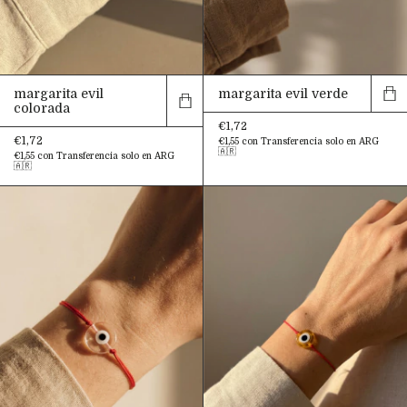
margarita evil
margarita evil verde
colorada
€1,72
€1,72
€1,55
con
Transferencia solo en ARG
🇦🇷
€1,55
con
Transferencia solo en ARG
🇦🇷