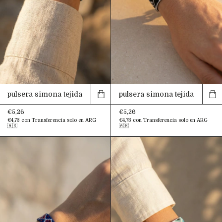
pulsera simona tejida
pulsera simona tejida
€5,26
€5,26
€4,73
con
Transferencia solo en ARG
€4,73
con
Transferencia solo en ARG
🇦🇷
🇦🇷