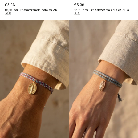
€5,26
€5,26
€4,73
con
Transferencia solo en ARG
€4,73
con
Transferencia solo en ARG
🇦🇷
🇦🇷