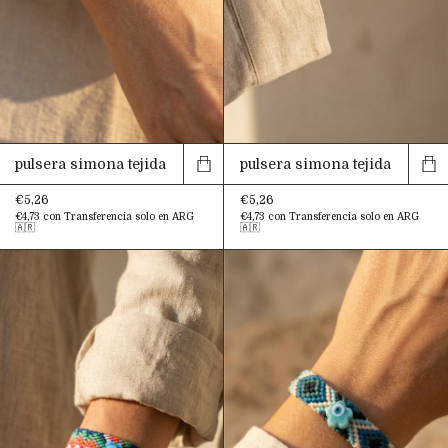
pulsera simona tejida
pulsera simona tejida
€5,26
€5,26
€4,73
con
Transferencia solo en ARG
€4,73
con
Transferencia solo en ARG
🇦🇷
🇦🇷