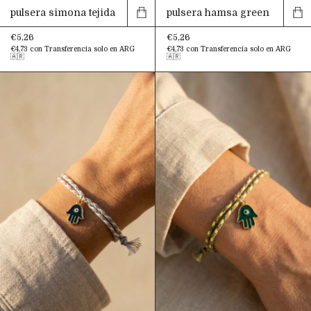
pulsera simona tejida
pulsera hamsa green
€5,26
€5,26
€4,73
con
Transferencia solo en ARG
€4,73
con
Transferencia solo en ARG
🇦🇷
🇦🇷