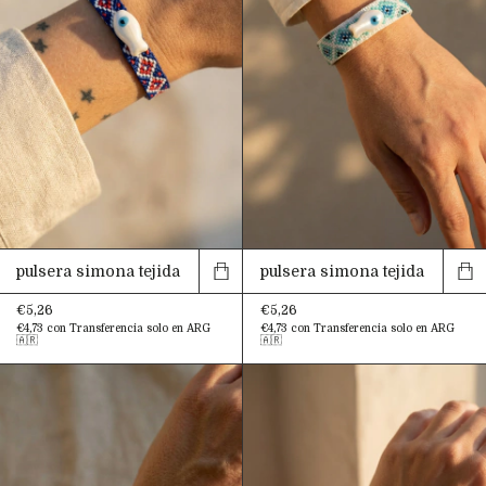
pulsera simona tejida
pulsera simona tejida
€5,26
€5,26
€4,73
con
Transferencia solo en ARG
€4,73
con
Transferencia solo en ARG
🇦🇷
🇦🇷