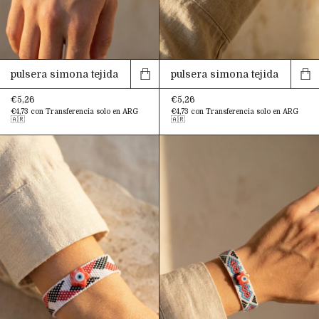
pulsera simona tejida
pulsera simona tejida
€5,26
€5,26
€4,73
con
Transferencia solo en ARG
€4,73
con
Transferencia solo en ARG
🇦🇷
🇦🇷