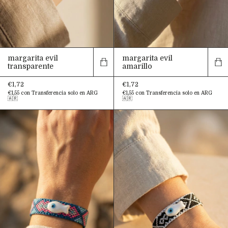
margarita evil
margarita evil
transparente
amarillo
€1,72
€1,72
€1,55
con
Transferencia solo en ARG
€1,55
con
Transferencia solo en ARG
🇦🇷
🇦🇷