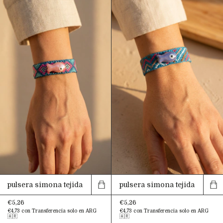
pulsera simona tejida
pulsera simona tejida
€5,26
€5,26
€4,73
con
Transferencia solo en ARG
€4,73
con
Transferencia solo en ARG
🇦🇷
🇦🇷