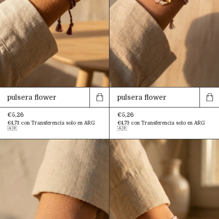
pulsera flower
pulsera flower
€5,26
€5,26
€4,73
con
Transferencia solo en ARG
€4,73
con
Transferencia solo en ARG
🇦🇷
🇦🇷