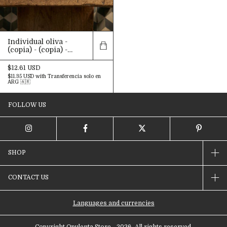
Individual oliva -
(copia) - (copia) -
(copia) - (copia) -
(copia)
$12.61 USD
$11.35 USD
with
Transferencia solo en
ARG 🇦🇷
FOLLOW US
SHOP
CONTACT US
Languages and currencies
Copyright Opulenta Store - 2026. All rights reserved.