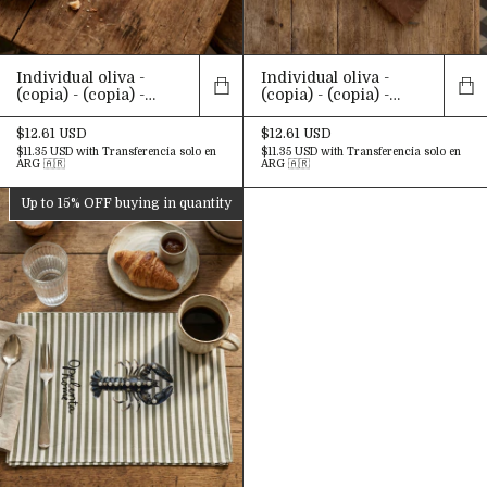
Individual oliva -
Individual oliva -
(copia) - (copia) -
(copia) - (copia) -
(copia) - (copia) -
(copia) - (copia) -
(copia) - (copia) -
(copia) - (copia) -
$12.61 USD
$12.61 USD
(copia) - (copia) -
(copia) - (copia) -
$11.35 USD
with
Transferencia solo en
$11.35 USD
with
Transferencia solo en
(copia) - (copia) -
(copia) - (copia) -
ARG 🇦🇷
ARG 🇦🇷
(copia) - (copia) -
(copia) - (copia)
(copia) - (copia) -
Up to 15% OFF
buying in quantity
(copia) - (copia)