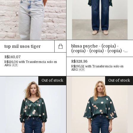
(copia)
blusa psyche - (copia) -
top mil usos tiger
(copia) - (copia) - (copia) -
(copia) - (copia) - (copia) -
R$140,07
(copia) - (copia) - (copia) -
R$328,36
R$126,06
with
Transferencia solo en
(copia) - (copia) - (copia) -
ARG 🇦🇷
R$295,52
with
Transferencia solo en
(copia) - (copia) - (copia) -
ARG 🇦🇷
(copia) - (copia) - (copia) -
(copia) - (copia) - (copia) -
Out of stock
Out of stock
(copia) - (copia) - (copia) -
(copia) - (copia) - (copia) -
(copia) - (copia) - (copia) -
(copia) - (copia) - (copia) -
(copia) - (copia) - (copia) -
(copia) - (copia) - (copia)