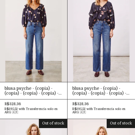
(copia)
(copia) - (copia)
blusa psyche - (copia) -
blusa psyche - (copia) -
(copia) - (copia) - (copia) -
(copia) - (copia) - (copia) -
(copia) - (copia) - (copia) -
(copia) - (copia) - (copia) -
(copia) - (copia) - (copia) -
(copia) - (copia) - (copia) -
R$328,36
R$328,36
(copia) - (copia) - (copia) -
(copia) - (copia) - (copia) -
R$295,52
with
Transferencia solo en
R$295,52
with
Transferencia solo en
(copia) - (copia) - (copia) -
(copia) - (copia) - (copia) -
ARG 🇦🇷
ARG 🇦🇷
(copia) - (copia) - (copia) -
(copia) - (copia) - (copia) -
(copia) - (copia) - (copia) -
(copia) - (copia) - (copia) -
Out of stock
Out of stock
(copia) - (copia) - (copia) -
(copia) - (copia) - (copia) -
(copia) - (copia) - (copia) -
(copia) - (copia) - (copia) -