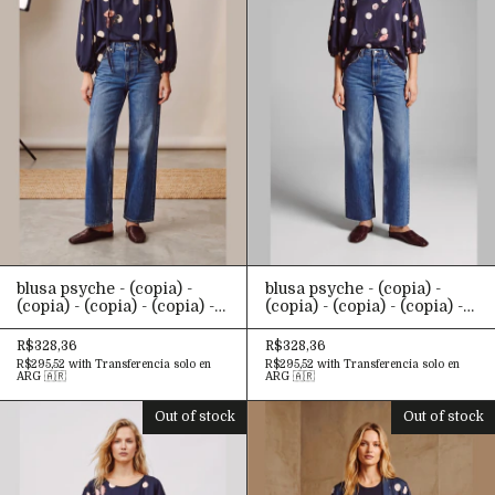
(copia)
blusa psyche - (copia) -
blusa psyche - (copia) -
(copia) - (copia) - (copia) -
(copia) - (copia) - (copia) -
(copia) - (copia) - (copia) -
(copia) - (copia) - (copia) -
(copia) - (copia) - (copia) -
(copia) - (copia) - (copia) -
R$328,36
R$328,36
(copia) - (copia) - (copia) -
(copia) - (copia) - (copia) -
R$295,52
with
Transferencia solo en
R$295,52
with
Transferencia solo en
(copia) - (copia) - (copia) -
(copia) - (copia) - (copia) -
ARG 🇦🇷
ARG 🇦🇷
(copia) - (copia) - (copia) -
(copia) - (copia) - (copia) -
(copia) - (copia) - (copia) -
(copia) - (copia) - (copia) -
Out of stock
Out of stock
(copia) - (copia) - (copia) -
(copia) - (copia) - (copia) -
(copia) - (copia) - (copia)
(copia) - (copia) - (copia) -
(copia)