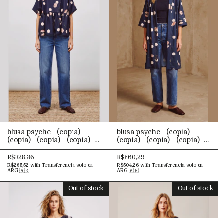
blusa psyche - (copia) -
blusa psyche - (copia) -
(copia) - (copia) - (copia) -
(copia) - (copia) - (copia) -
(copia) - (copia) - (copia) -
(copia) - (copia) - (copia) -
(copia) - (copia) - (copia) -
(copia) - (copia) - (copia) -
R$328,36
R$560,29
(copia) - (copia) - (copia) -
(copia) - (copia) - (copia) -
R$295,52
with
Transferencia solo en
R$504,26
with
Transferencia solo en
(copia) - (copia) - (copia) -
(copia) - (copia) - (copia) -
ARG 🇦🇷
ARG 🇦🇷
(copia) - (copia) - (copia) -
(copia) - (copia) - (copia) -
(copia) - (copia) - (copia) -
(copia) - (copia) - (copia) -
Out of stock
Out of stock
(copia) - (copia) - (copia) -
(copia) - (copia) - (copia) -
(copia) - (copia) - (copia) -
(copia) - (copia) - (copia) -
(copia) - (copia)
(copia) - (copia) - (copia)