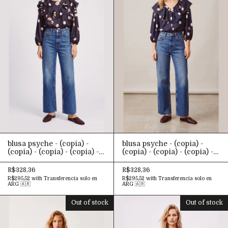
blusa psyche - (copia) -
blusa psyche - (copia) -
(copia) - (copia) - (copia) -
(copia) - (copia) - (copia) -
(copia) - (copia) - (copia) -
(copia) - (copia) - (copia) -
(copia) - (copia) - (copia) -
(copia) - (copia) - (copia) -
R$328,36
R$328,36
(copia) - (copia) - (copia) -
(copia) - (copia) - (copia) -
R$295,52
with
Transferencia solo en
R$295,52
with
Transferencia solo en
(copia) - (copia) - (copia) -
(copia) - (copia) - (copia) -
ARG 🇦🇷
ARG 🇦🇷
(copia) - (copia) - (copia) -
(copia) - (copia) - (copia) -
(copia) - (copia) - (copia) -
(copia) - (copia) - (copia) -
Out of stock
Out of stock
(copia) - (copia) - (copia) -
(copia) - (copia) - (copia) -
(copia) - (copia) - (copia) -
(copia) - (copia) - (copia) -
(copia) - (copia) - (copia) -
(copia) - (copia) - (copia) -