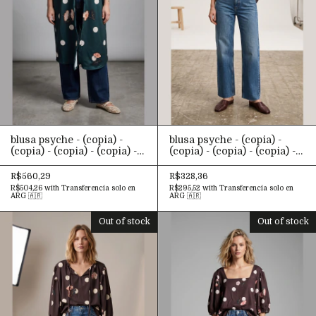
blusa psyche - (copia) -
blusa psyche - (copia) -
(copia) - (copia) - (copia) -
(copia) - (copia) - (copia) -
(copia) - (copia) - (copia) -
(copia) - (copia) - (copia) -
(copia) - (copia) - (copia) -
(copia) - (copia) - (copia) -
R$560,29
R$328,36
(copia) - (copia) - (copia) -
(copia) - (copia) - (copia) -
R$504,26
with
Transferencia solo en
R$295,52
with
Transferencia solo en
(copia) - (copia) - (copia) -
(copia) - (copia) - (copia) -
ARG 🇦🇷
ARG 🇦🇷
(copia) - (copia) - (copia) -
(copia) - (copia) - (copia) -
(copia) - (copia) - (copia) -
(copia) - (copia) - (copia) -
Out of stock
Out of stock
(copia) - (copia) - (copia) -
(copia) - (copia) - (copia) -
(copia) - (copia) - (copia) -
(copia)
(copia) - (copia) - (copia) -
(copia)