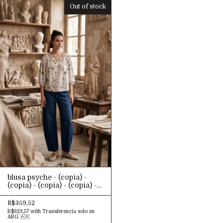
(copia) - (copia) - (copia) -
Out of stock
(copia) - (copia) - (copia) -
(copia)
blusa psyche - (copia) -
(copia) - (copia) - (copia) -
(copia)
R$359,52
R$323,57
with
Transferencia solo en
ARG 🇦🇷