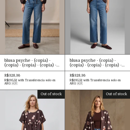
blusa psyche - (copia) -
blusa psyche - (copia) -
(copia) - (copia) - (copia) -
(copia) - (copia) - (copia) -
(copia) - (copia) - (copia) -
(copia) - (copia) - (copia) -
(copia) - (copia) - (copia) -
(copia) - (copia) - (copia) -
R$328,36
R$328,36
(copia) - (copia) - (copia) -
(copia) - (copia) - (copia) -
R$295,52
with
Transferencia solo en
R$295,52
with
Transferencia solo en
(copia) - (copia) - (copia) -
(copia) - (copia) - (copia) -
ARG 🇦🇷
ARG 🇦🇷
(copia) - (copia) - (copia) -
(copia) - (copia) - (copia) -
(copia) - (copia) - (copia) -
(copia) - (copia) - (copia) -
Out of stock
Out of stock
(copia) - (copia) - (copia) -
(copia) - (copia) - (copia) -
(copia) - (copia)
(copia) - (copia) - (copia)