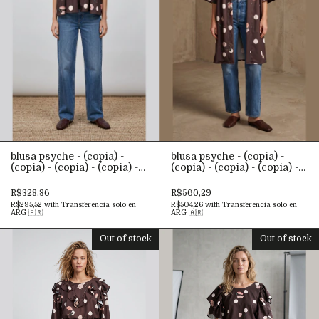
blusa psyche - (copia) -
blusa psyche - (copia) -
(copia) - (copia) - (copia) -
(copia) - (copia) - (copia) -
(copia) - (copia) - (copia) -
(copia) - (copia) - (copia) -
(copia) - (copia) - (copia) -
(copia) - (copia) - (copia) -
R$328,36
R$560,29
(copia) - (copia) - (copia) -
(copia) - (copia) - (copia) -
R$295,52
with
Transferencia solo en
R$504,26
with
Transferencia solo en
(copia) - (copia) - (copia) -
(copia) - (copia) - (copia) -
ARG 🇦🇷
ARG 🇦🇷
(copia) - (copia) - (copia) -
(copia) - (copia) - (copia) -
(copia) - (copia) - (copia) -
(copia) - (copia) - (copia) -
Out of stock
Out of stock
(copia) - (copia) - (copia) -
(copia) - (copia) - (copia) -
(copia) - (copia) - (copia) -
(copia) - (copia) - (copia) -
(copia)
(copia) - (copia)