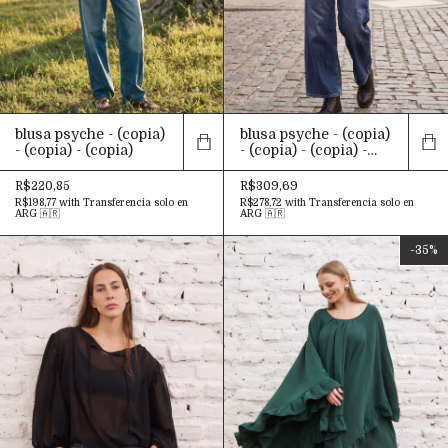
blusa psyche - (copia)
blusa psyche - (copia)
- (copia) - (copia)
- (copia) - (copia) -
(copia) - (copia) -
(copia) - (copia) -
R$220,85
R$309,69
(copia) - (copia) -
R$198,77
with
Transferencia solo en
R$278,72
with
Transferencia solo en
(copia) - (copia) -
ARG 🇦🇷
ARG 🇦🇷
(copia) - (copia) -
(copia) - (copia) -
-
35
%
(copia) - (copia) -
(copia) - (copia) -
(copia) - (copia) -
(copia) - (copia)