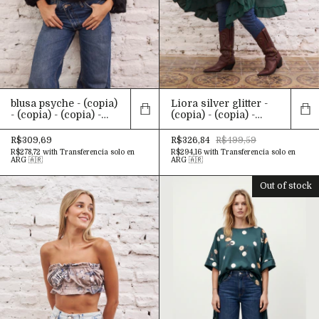
Liora silver glitter -
blusa psyche - (copia)
(copia) - (copia) -
- (copia) - (copia) -
(copia) - (copia) -
(copia) - (copia) -
(copia) - (copia) -
(copia) - (copia) -
R$326,84
R$499,59
R$309,69
(copia) - (copia) -
(copia) - (copia) -
R$294,16
with
Transferencia solo en
R$278,72
with
Transferencia solo en
(copia) - (copia) -
(copia) - (copia) -
ARG 🇦🇷
ARG 🇦🇷
(copia) - (copia) -
(copia) - (copia) -
(copia) - (copia) -
(copia) - (copia) -
Out of stock
(copia) - (copia) -
(copia) - (copia) -
(copia) - (copia) -
(copia) - (copia) -
(copia) - (copia) -
(copia) - (copia) -
(copia) - (copia) -
(copia) - (copia) -
(copia) - (copia) -
(copia) - (copia)
(copia) - (copia) -
(copia) - (copia) -
(copia) - (copia) -
(copia) - (copia) -
(copia) - (copia) -
(copia) - (copia) -