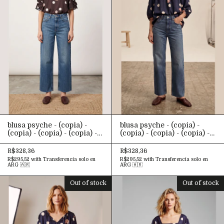
blusa psyche - (copia) -
blusa psyche - (copia) -
(copia) - (copia) - (copia) -
(copia) - (copia) - (copia) -
(copia) - (copia) - (copia) -
(copia) - (copia) - (copia) -
(copia) - (copia) - (copia) -
(copia) - (copia) - (copia) -
R$328,36
R$328,36
(copia) - (copia) - (copia) -
(copia) - (copia) - (copia) -
R$295,52
with
Transferencia solo en
R$295,52
with
Transferencia solo en
(copia) - (copia) - (copia) -
(copia) - (copia) - (copia) -
ARG 🇦🇷
ARG 🇦🇷
(copia) - (copia) - (copia) -
(copia) - (copia) - (copia) -
(copia) - (copia) - (copia) -
(copia) - (copia) - (copia) -
Out of stock
Out of stock
(copia) - (copia) - (copia) -
(copia) - (copia) - (copia) -
(copia) - (copia) - (copia) -
(copia) - (copia)
(copia) - (copia) - (copia) -
(copia) - (copia) - (copia) -
(copia) - (copia) - (copia) -